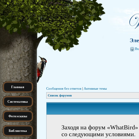
Эле
Вх
Главная
Сообщения без ответов
|
Активные темы
Список форумов
Систематика
Фотоэскизы
Заходя на форум «WhatBird» 
Библиотека
со следующими условиями.