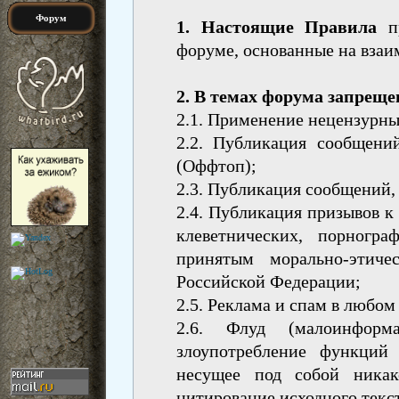
Форум
1. Настоящие Правила
пр
форуме, основанные на взаи
2. В темах форума запреще
2.1. Применение нецензурны
2.2. Пyбликация сообщени
(Оффтоп);
2.3. Публикация сообщений,
2.4. Публикация призывов к
клеветнических, порногр
принятым морально-этиче
Российской Федерации;
2.5. Реклама и спам в любом
2.6. Флуд (малоинформ
злоупотребление функций
несущее под собой никако
цитирование исходного текс